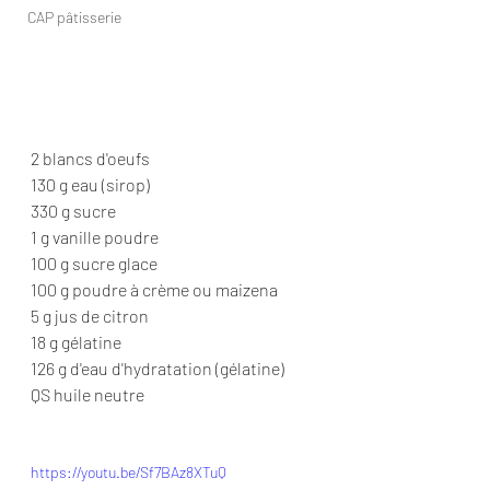
CAP pâtisserie
2 blancs d'oeufs 
130 g eau (sirop) 
330 g sucre  
1 g vanille poudre 
100 g sucre glace 
100 g poudre à crème ou maizena 
5 g jus de citron 
18 g gélatine  
126 g d'eau d'hydratation (gélatine) 
QS huile neutre
https://youtu.be/Sf7BAz8XTuQ