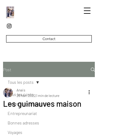
Contact
Post
Tous les posts
Anaïs
Tous les posts
26 févr. 2022
1 min de lecture
Les guimauves maison
Recettes de pâtisserie
Entrepreunariat
Bonnes adresses
Voyages