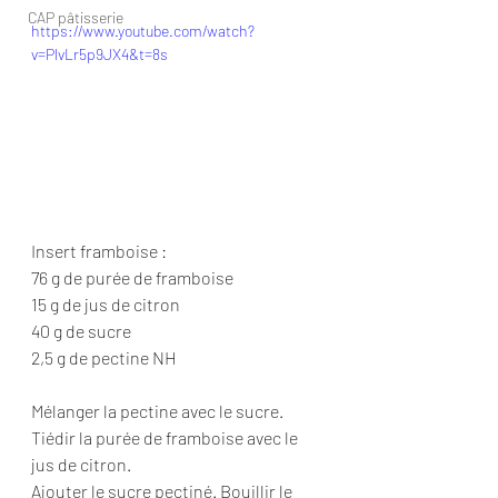
CAP pâtisserie
https://www.youtube.com/watch?
v=PlvLr5p9JX4&t=8s
Insert framboise :
76 g de purée de framboise
15 g de jus de citron
40 g de sucre
2,5 g de pectine NH
Mélanger la pectine avec le sucre.
Tiédir la purée de framboise avec le 
jus de citron.
Ajouter le sucre pectiné. Bouillir le 