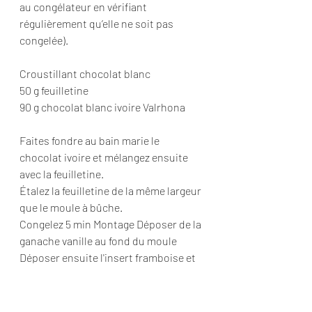
au congélateur en vérifiant 
régulièrement qu’elle ne soit pas 
congelée).
Croustillant chocolat blanc
50 g feuilletine
90 g chocolat blanc ivoire Valrhona
Faites fondre au bain marie le 
chocolat ivoire et mélangez ensuite 
avec la feuilletine.
Étalez la feuilletine de la même largeur 
que le moule à bûche.
Congelez 5 min Montage Déposer de la 
ganache vanille au fond du moule 
Déposer ensuite l'insert framboise et 
biscuit Mettre une nouvelle couche de 
ganache et finir avec le croustillant
Congeler Démouler et velouter