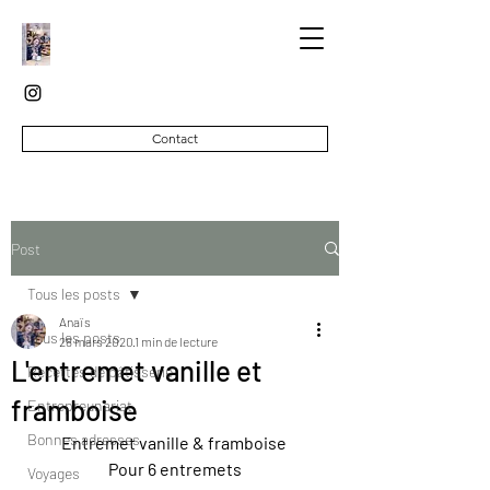
Contact
Post
Tous les posts
Anaïs
Tous les posts
28 mars 2020
1 min de lecture
L'entremet vanille et
Recettes de pâtisserie
framboise
Entrepreunariat
Bonnes adresses
Entremet vanille & framboise 
Pour 6 entremets
Voyages