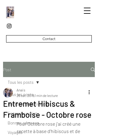
Contact
Post
Tous les posts
Anaïs
Tous les posts
26 oct. 2019
1 min de lecture
Entremet Hibiscus &
Recettes de pâtisserie
Framboise - Octobre rose
Entrepreunariat
Bonnes adresses
Pour Octobre rose j'ai créé une 
recette à base d'hibiscus et de 
Voyages