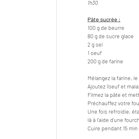
1h30
Pâte sucrée :
100 g de beurre
80 g de sucre glace
2 g sel
1 oeuf
200 g de farine 
Mélangez la farine, le
Ajoutez l'oeuf et mal
Filmez la pâte et mett
Préchauffez votre fou
Une fois refroidie, ét
là à l'aide d'une fourc
Cuire pendant 15 min