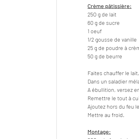
Crème pâtissière:
25O g de lait
60 g de sucre
1 oeuf
1/2 gousse de vanille
25 g de poudre à crèm
50 g de beurre 
Faites chauffer le lait,
Dans un saladier méla
A ébullition, versez 
Remettre le tout à cu
Ajoutez hors du feu l
Mettre au froid.
Montage: